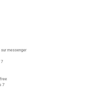
é sur messenger
 7
 free
s 7