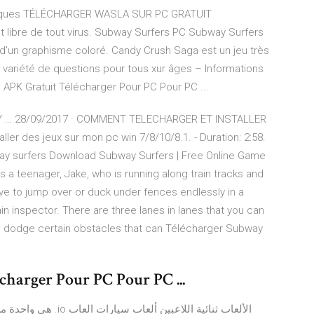
ériques TÉLÉCHARGER WASLA SUR PC GRATUIT
et libre de tout virus. Subway Surfers PC Subway Surfers
 d’un graphisme coloré. Candy Crush Saga est un jeu très
 variété de questions pour tous xur âges – Informations
APK Gratuit Télécharger Pour PC Pour PC ...
… 28/09/2017 · COMMENT TELECHARGER ET INSTALLER
des jeux sur mon pc win 7/8/10/8.1. - Duration: 2:58.
bway surfers Download Subway Surfers | Free Online Game
a teenager, Jake, who is running along train tracks and
have to jump over or duck under fences endlessly in a
ain inspector. There are three lanes in lanes that you can
nd dodge certain obstacles that can Télécharger Subway
harger Pour PC Pour PC ...