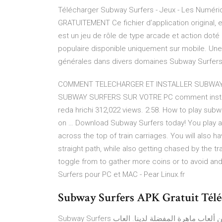
Télécharger Subway Surfers - Jeux - Les Num
GRATUITEMENT Ce fichier d’application original, 
est un jeu de rôle de type arcade et action doté
populaire disponible uniquement sur mobile. Une
générales dans divers domaines Subway Surfers 
COMMENT TELECHARGER ET INSTALLER SUBWAY 
SUBWAY SURFERS SUR VOTRE PC comment installer 
reda hrichi 312,022 views. 2:58. How to play su
on … Download Subway Surfers today! You play as 
across the top of train carriages. You will also 
straight path, while also getting chased by the tr
toggle from to gather more coins or to avoid a
Surfers pour PC et MAC - Pear Linux.fr
Subway Surfers APK Gratuit Téléc
Subway Surfers هي واحدة من ألعاب ماهرة المفضلة لدينا. العاب .io الألعاب ثنائية اللاعبين ألعاب سيارات العاب