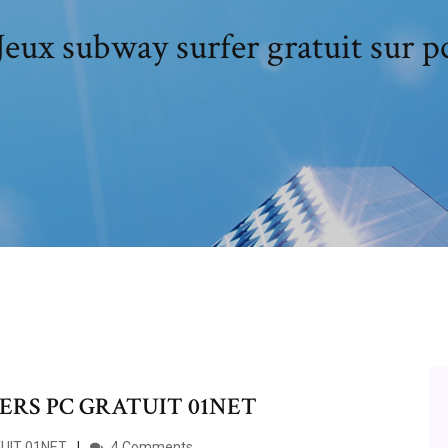
Jeux subway surfer gratuit sur p
RS PC GRATUIT 01NET
UIT 01NET
4 Comments