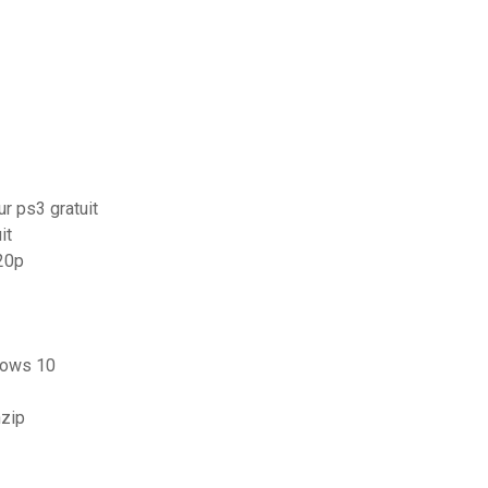
r ps3 gratuit
it
20p
dows 10
nzip