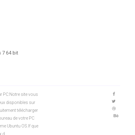
 7 64 bit
r PC:Notre site vous
eux disponibles sur
uitement télécharger
 bureau de votre PC
me Ubuntu OS.If que
x d