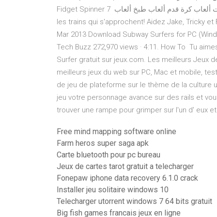
Fidget Spinner ألعاب بنات ألعاب كرة قدم ألعاب طبخ ألعاب 7 mai 2020 FONCE aussi vite que tu le peux! ÉVITE
les trains qui s'approchent! Aidez Jake, Tricky et
Mar 2013 Download Subway Surfers for PC (Window
Tech Buzz 272,970 views · 4:11. How To Tu aimes l
Surfer gratuit sur jeux.com. Les meilleurs Jeux 
meilleurs jeux du web sur PC, Mac et mobile, te
de jeu de plateforme sur le thème de la culture
jeu votre personnage avance sur des rails et vou
trouver une rampe pour grimper sur l'un d' eux e
Free mind mapping software online
Farm heros super saga apk
Carte bluetooth pour pc bureau
Jeux de cartes tarot gratuit a telecharger
Fonepaw iphone data recovery 6.1.0 crack
Installer jeu solitaire windows 10
Telecharger utorrent windows 7 64 bits gratuit
Big fish games francais jeux en ligne